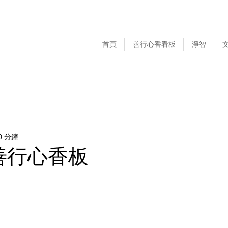
首頁
善行心香看板
淨智
0 分鐘
23 善行心香板