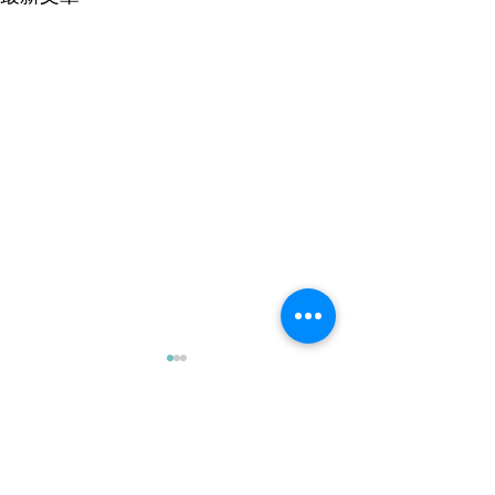
留言
271123善行心香板
080124善行心香板